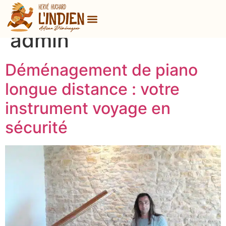
Auteur/autrice :
Nos prestations
Notre qualité de service
Votre artisan déménageur
Nos réalisations
admin
Déménagement de piano
longue distance : votre
instrument voyage en
sécurité